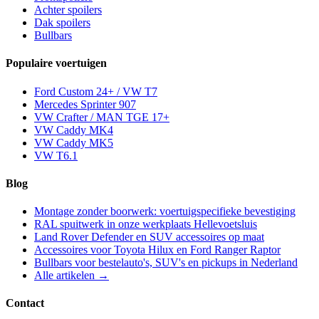
Achter spoilers
Dak spoilers
Bullbars
Populaire voertuigen
Ford Custom 24+ / VW T7
Mercedes Sprinter 907
VW Crafter / MAN TGE 17+
VW Caddy MK4
VW Caddy MK5
VW T6.1
Blog
Montage zonder boorwerk: voertuigspecifieke bevestiging
RAL spuitwerk in onze werkplaats Hellevoetsluis
Land Rover Defender en SUV accessoires op maat
Accessoires voor Toyota Hilux en Ford Ranger Raptor
Bullbars voor bestelauto's, SUV's en pickups in Nederland
Alle artikelen →
Contact