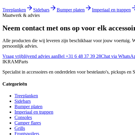
Treeplanken
Sidebars
Bumper platen
Imperiaal en trappen
Maatwerk & advies
Neem contact met ons op voor elk accessoi
Alle producten die wij leveren zijn beschikbaar voor jouw voertuig. 
persoonlijk advies.
Vraag vrijblijvend advies aan
Bel +31 6 48 37 39 28
Chat via WhatsA
IKRAM
Parts
Specialist in accessoires en onderdelen voor bestelauto's, pickups en
Categorieën
Treeplanken
Sidebars
Bumper platen
Imperiaal en trappen
Consoles
Camper flares
Grills
Frontspoilers