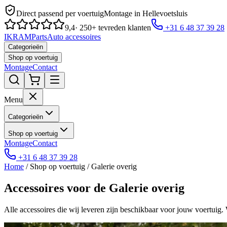
Direct passend per voertuig
Montage in Hellevoetsluis
9,4
· 250+ tevreden klanten
+31 6 48 37 39 28
IKRAM
Parts
Auto accessoires
Categorieën
Shop op voertuig
Montage
Contact
Menu
Categorieën
Shop op voertuig
Montage
Contact
+31 6 48 37 39 28
Home
/ Shop op voertuig /
Galerie overig
Accessoires voor de
Galerie overig
Alle accessoires die wij leveren zijn beschikbaar voor jouw voertuig