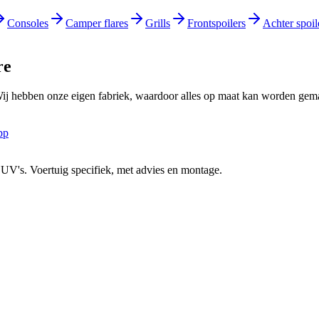
Consoles
Camper flares
Grills
Frontspoilers
Achter spoil
re
Wij hebben onze eigen fabriek, waardoor alles op maat kan worden gemaa
pp
 SUV's. Voertuig specifiek, met advies en montage.