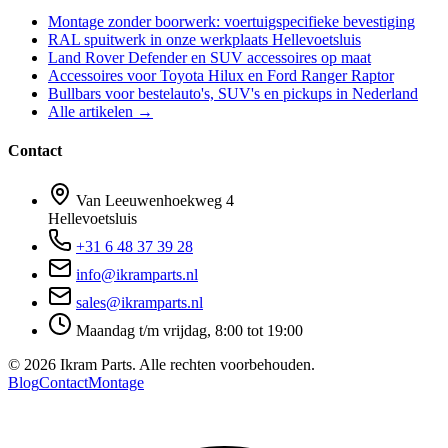
Montage zonder boorwerk: voertuigspecifieke bevestiging
RAL spuitwerk in onze werkplaats Hellevoetsluis
Land Rover Defender en SUV accessoires op maat
Accessoires voor Toyota Hilux en Ford Ranger Raptor
Bullbars voor bestelauto's, SUV's en pickups in Nederland
Alle artikelen →
Contact
Van Leeuwenhoekweg 4
Hellevoetsluis
+31 6 48 37 39 28
info@ikramparts.nl
sales@ikramparts.nl
Maandag t/m vrijdag, 8:00 tot 19:00
©
2026
Ikram Parts. Alle rechten voorbehouden.
Blog
Contact
Montage