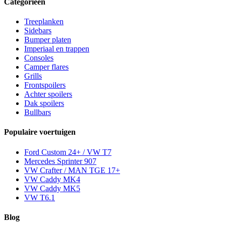
Categorieën
Treeplanken
Sidebars
Bumper platen
Imperiaal en trappen
Consoles
Camper flares
Grills
Frontspoilers
Achter spoilers
Dak spoilers
Bullbars
Populaire voertuigen
Ford Custom 24+ / VW T7
Mercedes Sprinter 907
VW Crafter / MAN TGE 17+
VW Caddy MK4
VW Caddy MK5
VW T6.1
Blog