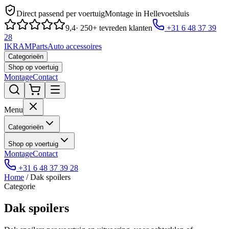
Direct passend per voertuig
Montage in Hellevoetsluis
9,4
· 250+ tevreden klanten
+31 6 48 37 39
28
IKRAM
Parts
Auto accessoires
Categorieën
Shop op voertuig
Montage
Contact
Menu
Categorieën
Shop op voertuig
Montage
Contact
+31 6 48 37 39 28
Home
/
Dak spoilers
Categorie
Dak spoilers