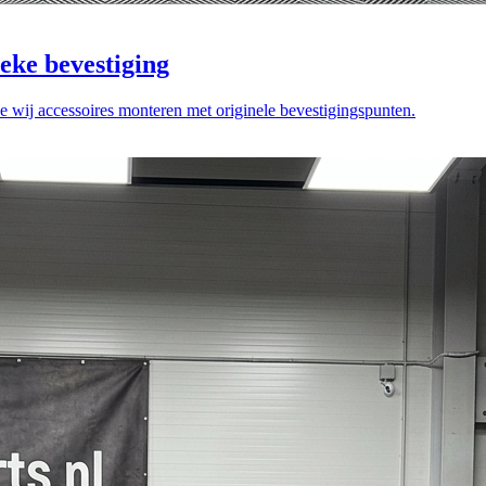
eke bevestiging
e wij accessoires monteren met originele bevestigingspunten.