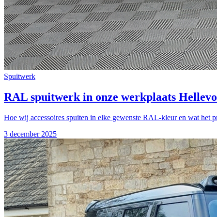
Spuitwerk
RAL spuitwerk in onze werkplaats Hellevoe
Hoe wij accessoires spuiten in elke gewenste RAL-kleur en wat het p
3 december 2025