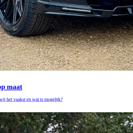
op maat
j het vaakst en wat is mogelijk?