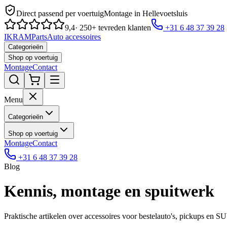
Direct passend per voertuig
Montage in Hellevoetsluis
9,4
· 250+ tevreden klanten
+31 6 48 37 39 28
IKRAM
Parts
Auto accessoires
Categorieën
Shop op voertuig
Montage
Contact
Menu
Categorieën
Shop op voertuig
Montage
Contact
+31 6 48 37 39 28
Blog
Kennis, montage en spuitwerk
Praktische artikelen over accessoires voor bestelauto's, pickups en 