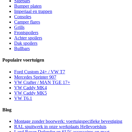
Sidebars
Bumper platen
Imperiaal en trappen
Consoles
Camper flares
Grills
Frontspoilers
Achter spoilers
Dak spoilers
Bullbars
Populaire voertuigen
Ford Custom 24+ / VW T7
Mercedes Sprinter 907
VW Crafter / MAN TGE 17+
VW Caddy MK4
VW Caddy MK5
VW T6.1
Blog
Montage zonder boorwerk: voertuigspecifieke bevestiging
RAL spuitwerk in onze werkplaats Hellevoetsluis
Land Rover Defender en SUV accessoires op maat