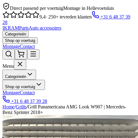
Direct passend per voertuig
Montage in Hellevoetsluis
9,4
· 250+ tevreden klanten
+31 6 48 37 39
28
IKRAM
Parts
Auto accessoires
Categorieën
Shop op voertuig
Montage
Contact
Menu
Categorieën
Shop op voertuig
Montage
Contact
+31 6 48 37 39 28
Home
/
Grills
/
Grill Panamericana AMG Look W907 | Mercedes-
Benz Sprinter 2018+